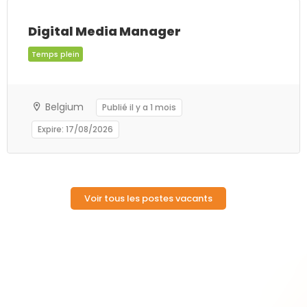
Digital Media Manager
Belgium
Publié il y a 1 mois
Temps plein
Expire: 17/08/2026
Voir tous les postes vacants