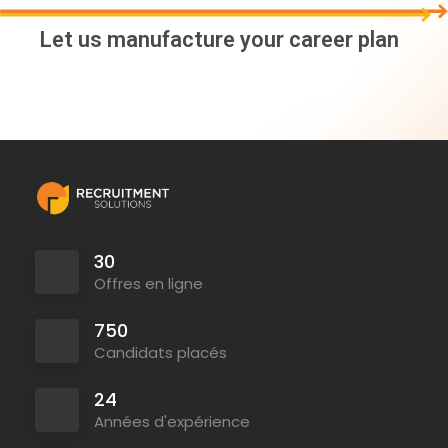
Let us manufacture your career plan
Temps plein
30
Offres en ligne
750
Candidats placés
24
Années d'expérience