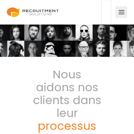
Nous
aidons nos
clients dans
leur
processus