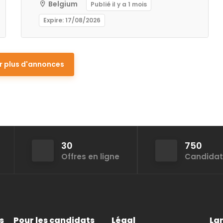
Belgium
Publié il y a 1 mois
Expire: 17/08/2026
r plus d'annonces
30
750
Offres en ligne
Candidat
s
Pour les candidats
Légal
La