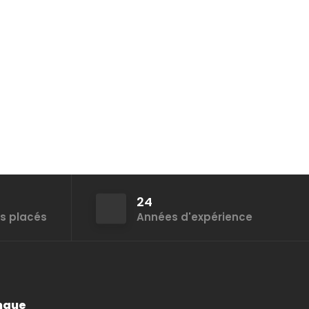
24
s placés
Années d'expérience
ngue