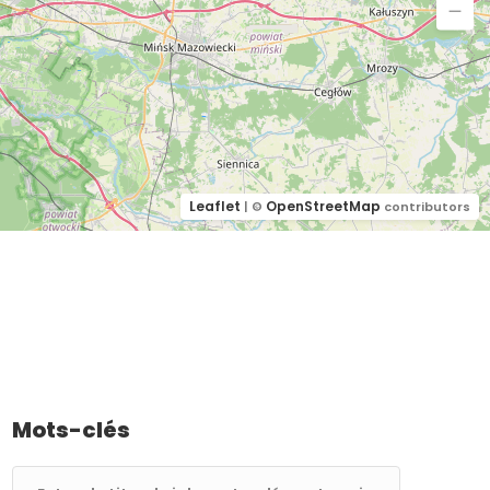
Leaflet
OpenStreetMap
| ©
contributors
Mots-clés